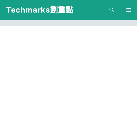
跳
Techmarks劃重點
M
至
主
要
內
容