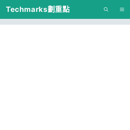
跳
Techmarks劃重點
M
至
主
要
內
容