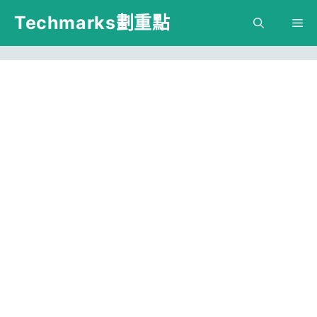
跳
Techmarks劃重點
M
至
主
要
內
容