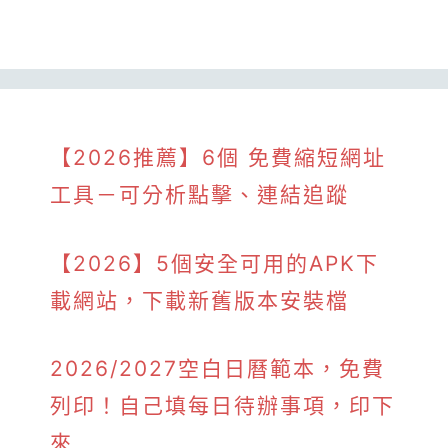
【2026推薦】6個 免費縮短網址
工具－可分析點擊、連結追蹤
【2026】5個安全可用的APK下
載網站，下載新舊版本安裝檔
2026/2027空白日曆範本，免費
列印！自己填每日待辦事項，印下
來