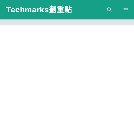
跳
Techmarks劃重點
M
至
主
要
內
容