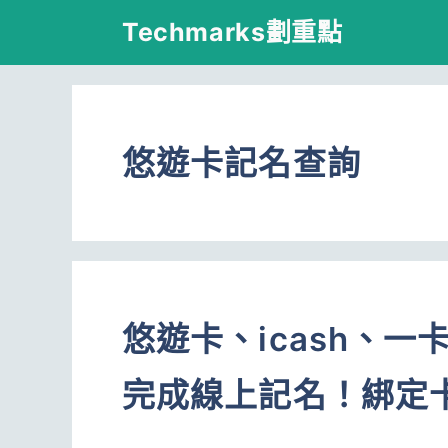
跳
Techmarks劃重點
至
主
要
悠遊卡記名查詢
內
容
悠遊卡、icash、
完成線上記名！綁定