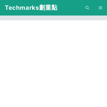
跳
Techmarks劃重點
M
至
主
要
內
容