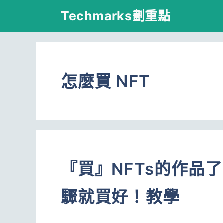
跳
Techmarks劃重點
至
主
要
怎麼買 NFT
內
容
『買』NFTs的作品
驟就買好！教學