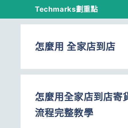
跳
Techmarks劃重點
至
主
要
怎麼用 全家店到店
內
容
怎麼用全家店到店寄
流程完整教學