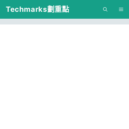
跳
Techmarks劃重點
M
至
主
要
內
容