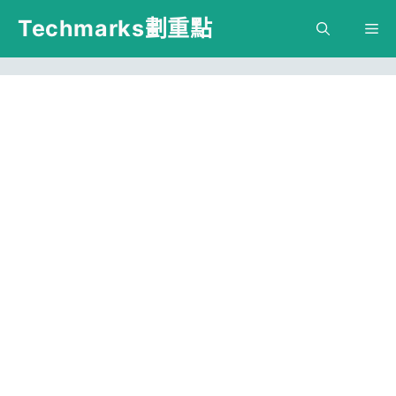
跳
Techmarks劃重點
M
至
主
要
內
容