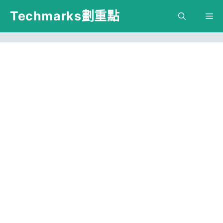
跳
Techmarks劃重點
M
至
主
要
內
容