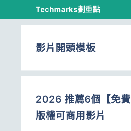
跳
Techmarks劃重點
至
主
要
影片開頭模板
內
容
2026 推薦6個【
版權可商用影片