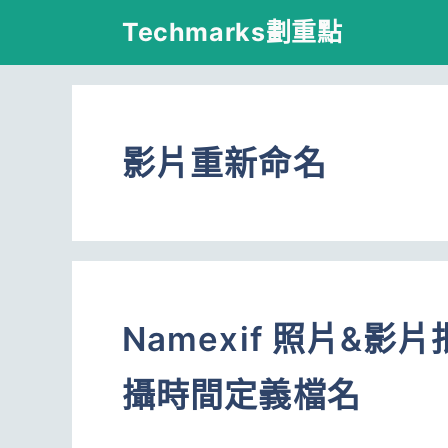
跳
Techmarks劃重點
至
主
要
影片重新命名
內
容
Namexif 照片&
攝時間定義檔名