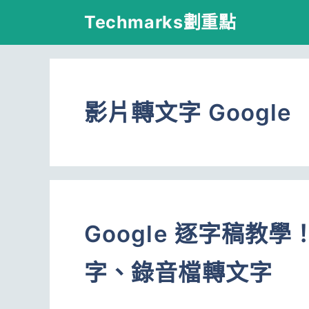
跳
Techmarks劃重點
至
主
要
影片轉文字 Google
內
容
Google 逐字稿教
字、錄音檔轉文字