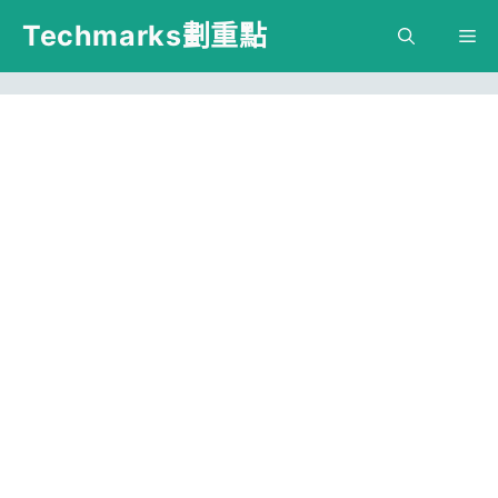
跳
Techmarks劃重點
M
至
主
要
內
容