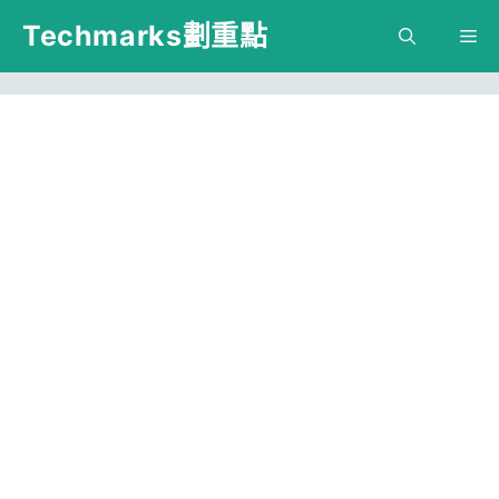
跳
Techmarks劃重點
M
至
主
要
內
容