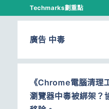
跳
Techmarks劃重點
至
主
要
廣告 中毒
內
容
《Chrome電腦清
瀏覽器中毒被綁架？