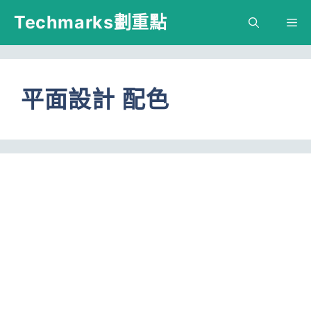
跳
Techmarks劃重點
M
至
主
要
平面設計 配色
內
容