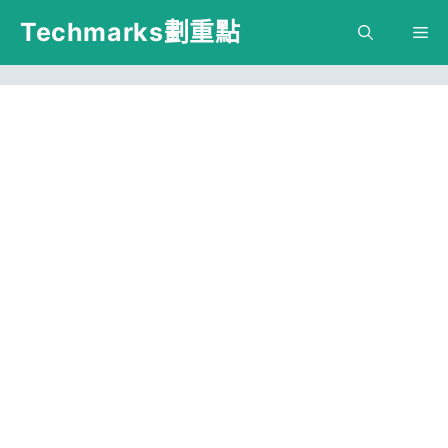
跳
Techmarks劃重點
M
至
主
要
內
容