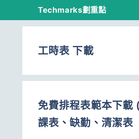
跳
Techmarks劃重點
至
主
要
工時表 下載
內
容
免費排程表範本下載 (W
課表、缺勤、清潔表