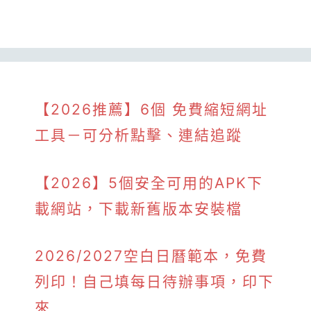
【2026推薦】6個 免費縮短網址
工具－可分析點擊、連結追蹤
【2026】5個安全可用的APK下
載網站，下載新舊版本安裝檔
2026/2027空白日曆範本，免費
列印！自己填每日待辦事項，印下
來