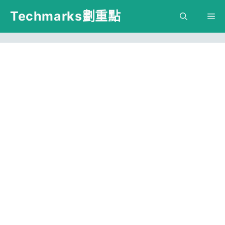
跳
Techmarks劃重點
M
至
主
要
內
容