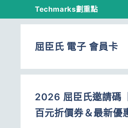
跳
Techmarks劃重點
至
主
要
屈臣氏 電子 會員卡
內
容
2026 屈臣氏邀請碼【
百元折價券＆最新優