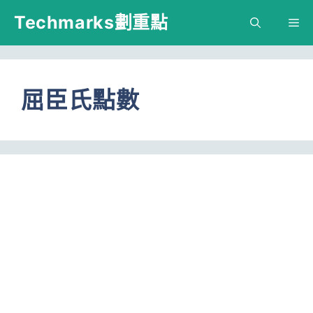
跳
Techmarks劃重點
M
至
主
要
屈臣氏點數
內
容