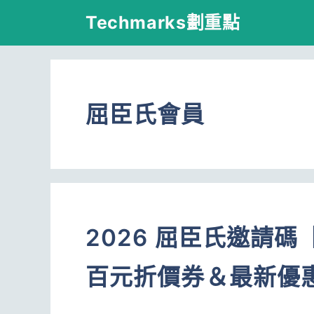
跳
Techmarks劃重點
至
主
要
屈臣氏會員
內
容
2026 屈臣氏邀請碼【
百元折價券＆最新優