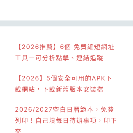
【2026推薦】6個 免費縮短網址
工具－可分析點擊、連結追蹤
【2026】5個安全可用的APK下
載網站，下載新舊版本安裝檔
2026/2027空白日曆範本，免費
列印！自己填每日待辦事項，印下
來