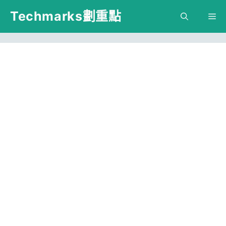
跳
Techmarks劃重點
M
至
主
要
內
容