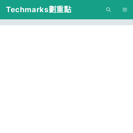
跳
Techmarks劃重點
M
至
主
要
內
容