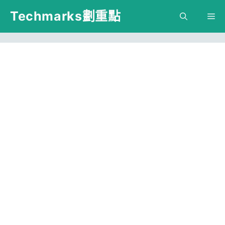
跳
Techmarks劃重點
M
至
主
要
內
容