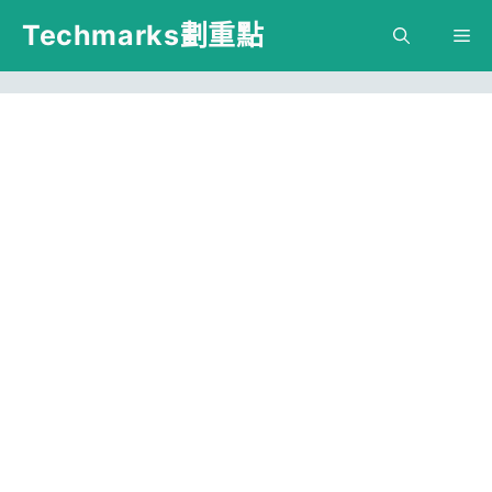
跳
Techmarks劃重點
M
至
主
要
內
容