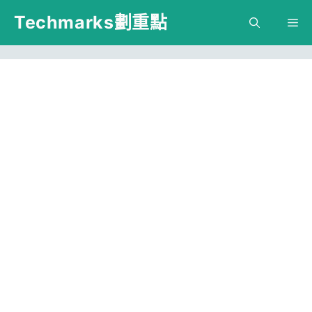
跳
Techmarks劃重點
M
至
主
要
內
容