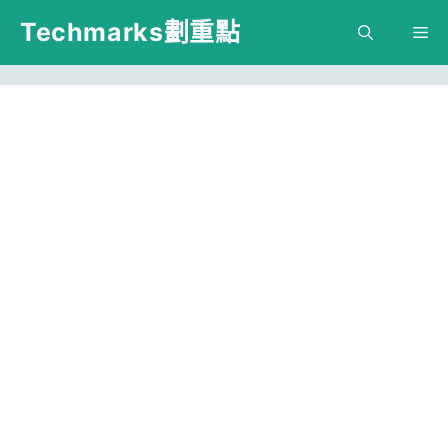
跳
Techmarks劃重點
M
至
主
要
內
容