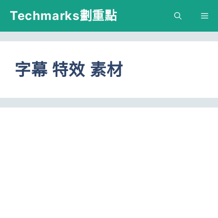
跳
Techmarks劃重點
M
至
主
要
字幕 特效 素材
內
容