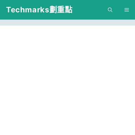
跳
Techmarks劃重點
M
至
主
要
內
容