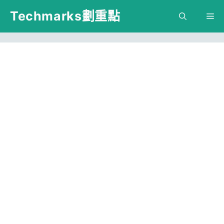
跳
Techmarks劃重點
M
至
主
要
內
容