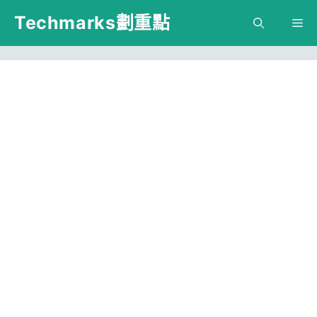
跳
Techmarks劃重點
M
至
主
要
內
容