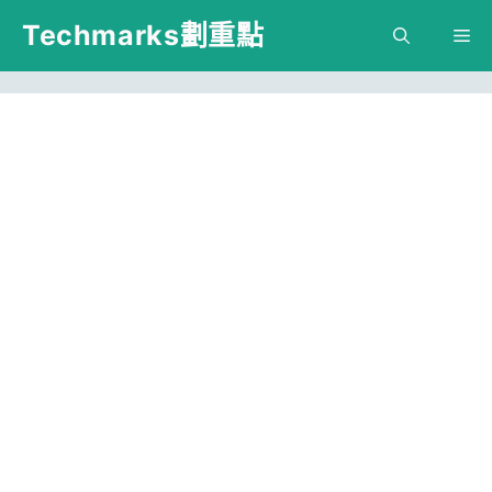
跳
Techmarks劃重點
M
至
主
要
內
容