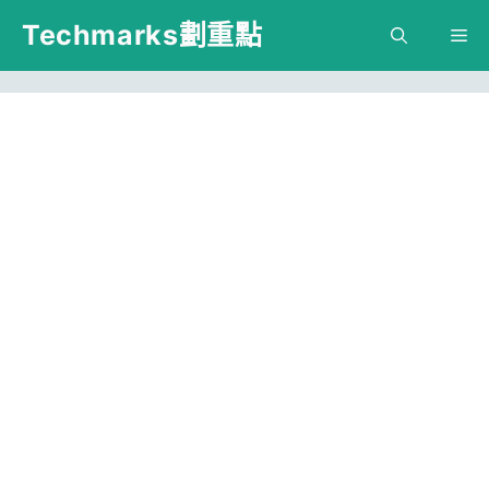
跳
Techmarks劃重點
M
至
主
要
內
容