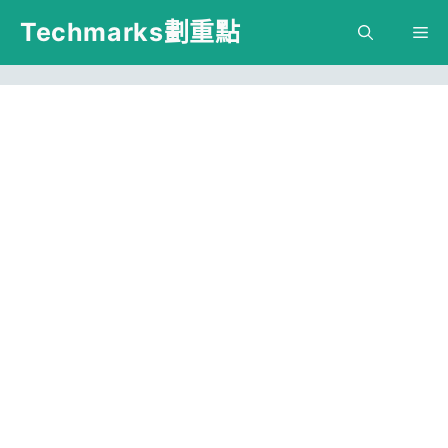
跳
Techmarks劃重點
M
至
主
要
內
容