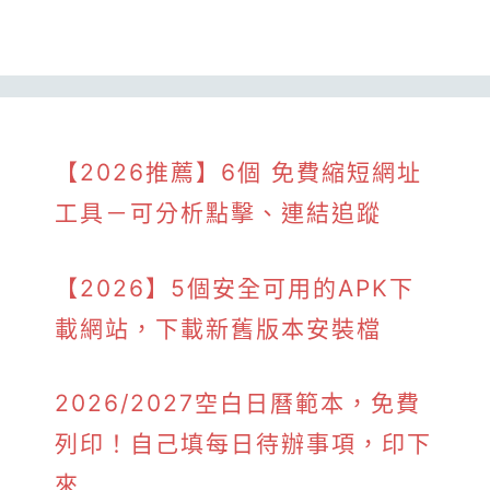
【2026推薦】6個 免費縮短網址
工具－可分析點擊、連結追蹤
【2026】5個安全可用的APK下
載網站，下載新舊版本安裝檔
2026/2027空白日曆範本，免費
列印！自己填每日待辦事項，印下
來