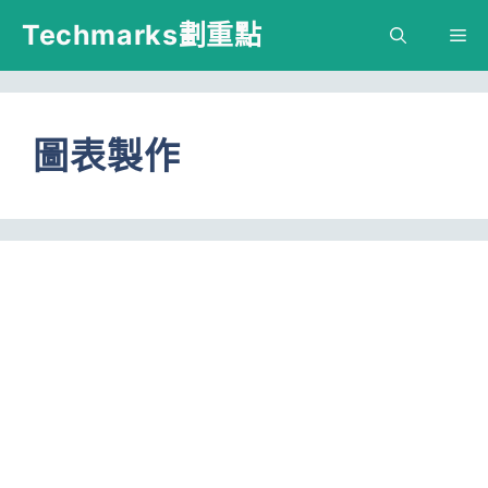
跳
Techmarks劃重點
M
至
主
要
圖表製作
內
容