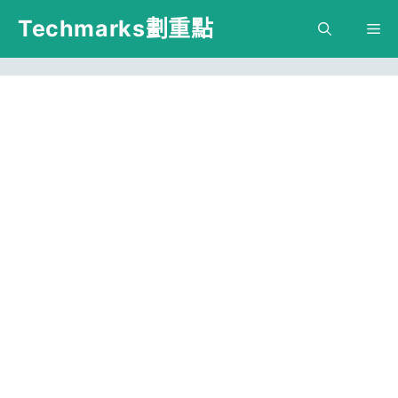
跳
Techmarks劃重點
M
至
主
要
內
容