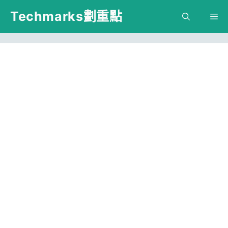
跳
Techmarks劃重點
M
至
主
要
內
容