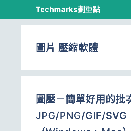
跳
Techmarks劃重點
至
主
要
圖片 壓縮軟體
內
容
圖壓－簡單好用的批
JPG/PNG/GIF/S