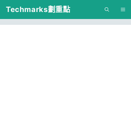
跳
Techmarks劃重點
M
至
主
要
內
容