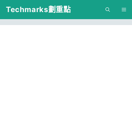
跳
Techmarks劃重點
M
至
主
要
內
容