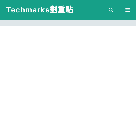
跳
Techmarks劃重點
M
至
主
要
內
容