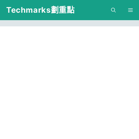
跳
Techmarks劃重點
M
至
主
要
內
容