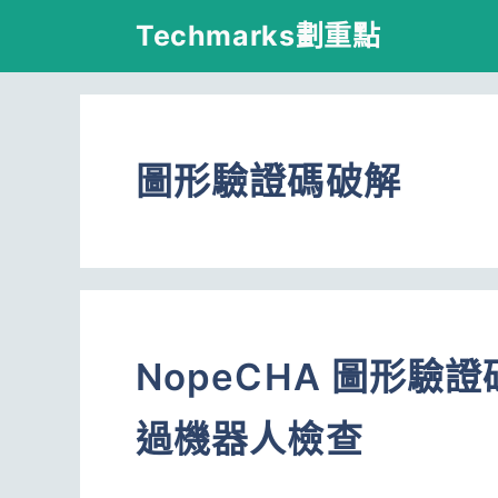
跳
Techmarks劃重點
至
主
要
圖形驗證碼破解
內
容
NopeCHA 圖形
過機器人檢查