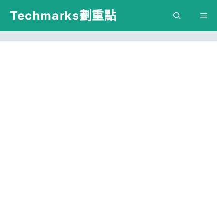
跳
Techmarks劃重點
M
至
主
要
內
容