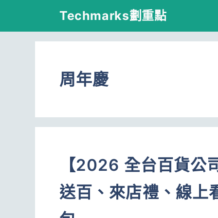
跳
Techmarks劃重點
至
主
要
周年慶
內
容
【2026 全台百貨
送百、來店禮、線上