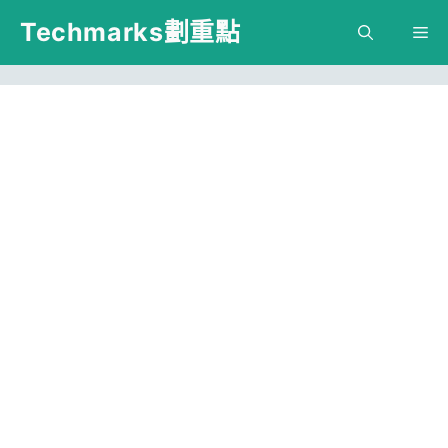
跳
Techmarks劃重點
M
至
主
要
內
容