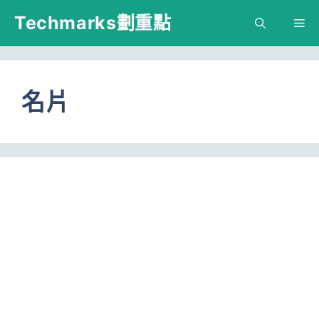
跳
Techmarks劃重點
M
至
主
要
名片
內
容